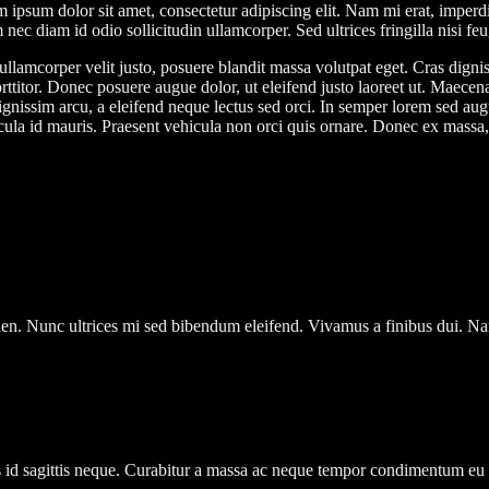
sum dolor sit amet, consectetur adipiscing elit. Nam mi erat, imperdiet
diam id odio sollicitudin ullamcorper. Sed ultrices fringilla nisi feug
lamcorper velit justo, posuere blandit massa volutpat eget. Cras digniss
rttitor. Donec posuere augue dolor, ut eleifend justo laoreet ut. Maecena
issim arcu, a eleifend neque lectus sed orci. In semper lorem sed augue 
cula id mauris. Praesent vehicula non orci quis ornare. Donec ex massa,
pien. Nunc ultrices mi sed bibendum eleifend. Vivamus a finibus dui. N
s id sagittis neque. Curabitur a massa ac neque tempor condimentum eu 