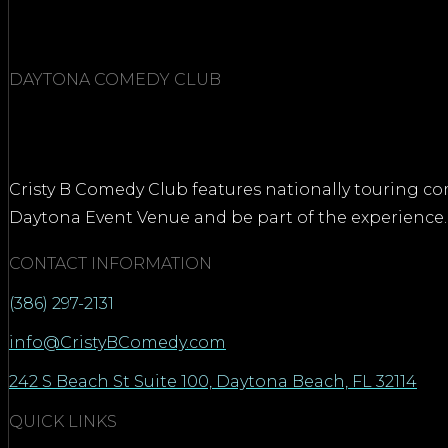
DAYTONA COMEDY CLUB
Cristy B Comedy Club features nationally touring com
Daytona Event Venue and be part of the experience.
CONTACT INFORMATION
(386) 297-2131
info@CristyBComedy.com
242 S Beach St Suite 100, Daytona Beach, FL 32114
QUICK LINKS