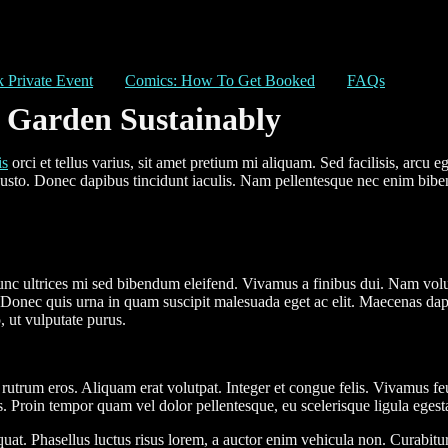
 Private Event
Comics: How To Get Booked
FAQs
 Garden Sustainably
is
orci et tellus varius, sit amet pretium mi aliquam. Sed facilisis, arcu eg
 justo. Donec dapibus tincidunt iaculis. Nam pellentesque nec enim bib
Nunc ultrices mi sed bibendum eleifend. Vivamus a finibus dui. Nam vol
isis. Donec quis urna in quam suscipit malesuada eget ac elit. Maecenas da
, ut vulputate purus.
rutrum eros. Aliquam erat volutpat. Integer et congue felis. Vivamus feug
is. Proin tempor quam vel dolor pellentesque, eu scelerisque ligula egest
uat. Phasellus luctus risus lorem, a auctor enim vehicula non. Curabitu