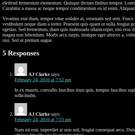
eleifend fermentum elementum. Quisque dictum finibus tempor. Lorem ip
Curabitur a massa ac neque tempor condimentum eu id enim. Aliquam nec 
Vivamus erat diam, tempor vitae sodales at, venenatis sed sem. Fusce ul
vestibulum neque diam a tortor. Praesent quis quam ut nulla feugiat po
egestas. Sed fermentum, diam quis malesuada ullamcorper, nisi eros dign
magna non bibendum. Morbi arcu turpis, tristique eget ultrices a, vehi
nisi. Sed ut pretium augue.
5 Responses
AJ Clarke
says:
February 24, 2016 at 7:52 pm
In ex mauris, convallis faucibus risus quis, tempus faucibus sa
sollicitudin.
AJ Clarke
says:
February 24, 2016 at 7:53 pm
Nam mi erat, imperdiet at sem sed, feugiat consequat arcu. Dui