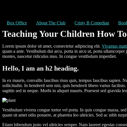
Box Office
About The Club
Cristy B Comedian
Book
Teaching Your Children How To
Lorem ipsum dolor sit amet, consectetur adipiscing elit.
Vivamus matt
quam a ante. Vestibulum dui arcu, porta in arcu ut, porta ullamcorper
montes, nascetur ridiculus mus. In congue vestibulum imperdiet.
Hello, I am an h2 heading.
In ex mauris, convallis faucibus risus quis, tempus faucibus sapien. 
sollicitudin. In hendrerit sem nisi, quis hendrerit libero varius facil
sagittis sed in neque. Morbi in aliquet mauris. Praesent sed gravida leo
Vestibulum viverra congue tortor vel porta. In quis congue massa, sed 
quam sit amet odio posuere, at pharetra leo ultricies. Sed ac nibh turp
Etiam bibendum justo vel ultricies semper. Nam laoreet egestas conseq