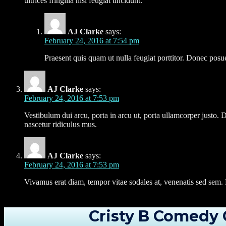
ultrices fringilla nisi feugiat tincidunt.
AJ Clarke
says:
February 24, 2016 at 7:54 pm
Praesent quis quam ut nulla feugiat porttitor. Donec posue
AJ Clarke
says:
February 24, 2016 at 7:53 pm
Vestibulum dui arcu, porta in arcu ut, porta ullamcorper justo
nascetur ridiculus mus.
AJ Clarke
says:
February 24, 2016 at 7:53 pm
Vivamus erat diam, tempor vitae sodales at, venenatis sed sem. 
Cristy B Comedy 