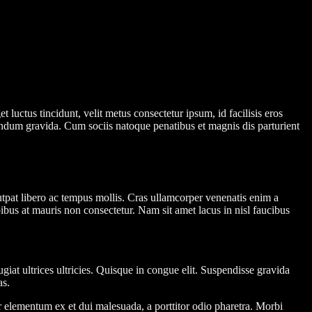
et luctus tincidunt, velit metus consectetur ipsum, id facilisis eros
endum gravida. Cum sociis natoque penatibus et magnis dis parturient
utpat libero ac tempus mollis. Cras ullamcorper venenatis enim a
pibus at mauris non consectetur. Nam sit amet lacus in nisl faucibus
iat ultrices ultricies. Quisque in congue elit. Suspendisse gravida
as.
r elementum ex et dui malesuada, a porttitor odio pharetra. Morbi