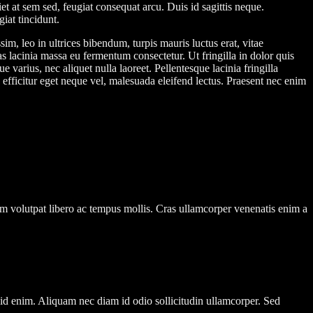
 at sem sed, feugiat consequat arcu. Duis id sagittis neque.
iat tincidunt.
im, leo in ultrices bibendum, turpis mauris luctus erat, vitae
s lacinia massa eu fermentum consectetur. Ut fringilla in dolor quis
varius, nec aliquet nulla laoreet. Pellentesque lacinia fringilla
 efficitur eget neque vel, malesuada eleifend lectus. Praesent nec enim
am volutpat libero ac tempus mollis. Cras ullamcorper venenatis enim a
id enim. Aliquam nec diam id odio sollicitudin ullamcorper. Sed