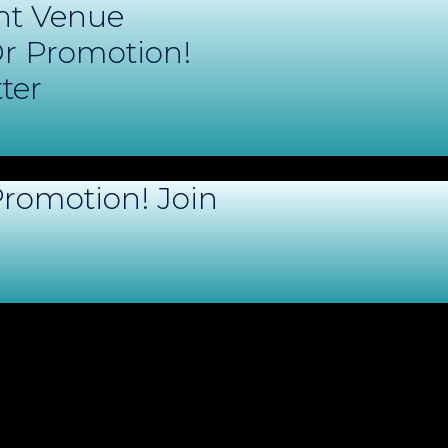
nt Venue
r Promotion!
ter
romotion! Join