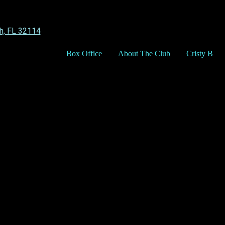
h, FL 32114
Box Office
About The Club
Cristy B